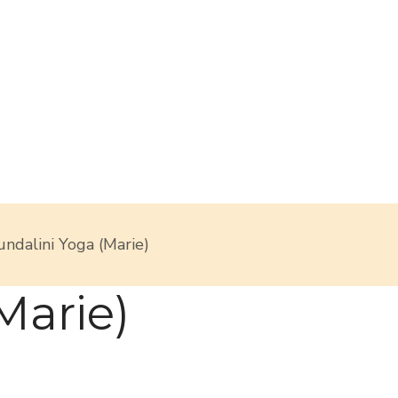
undalini Yoga (Marie)
Marie)