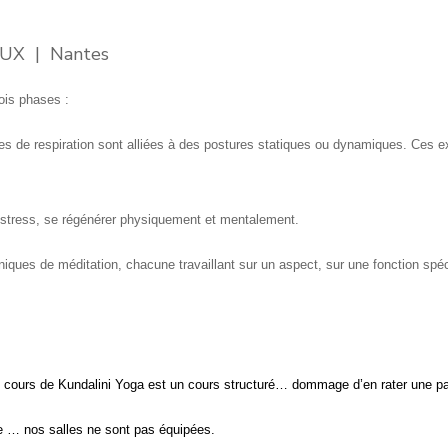
LAUX
|
Nantes
ois phases :
s de respiration sont alliées à des postures statiques ou dynamiques. Ces e
le stress, se régénérer physiquement et mentalement.
niques de méditation, chacune travaillant sur un aspect, sur une fonction sp
n cours de Kundalini Yoga est un cours structuré… dommage d’en rater une pa
re … nos salles ne sont pas équipées.