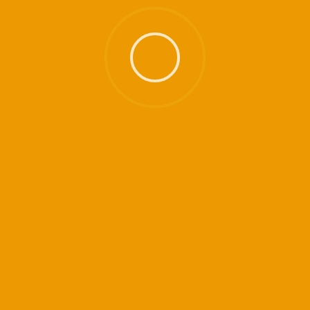
de l’Ecole du Tantra et à la Fédération de
Tantra Kundalini Yoga autour des valeurs qui
nous paraissent essentielles
Une démarche holistique qui prend autant
en considération nos besoins « terrestres »
en tant qu’être incarné que nous aspirations
de transcendance en tant qu’être conscient
et fondamentalement spirituel
Une démarche agnostique, non dogmatique,
non sectaire, mais dans le respect des
croyances de chacune et chacun
Une démarche de partage dans l’expérience