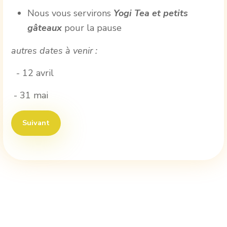
Nous vous servirons
Yogi Tea et petits
gâteaux
pour la pause
autres dates à venir :
- 12 avril
- 31 mai
Article suivant : presentation des stages de Yoga
Suivant