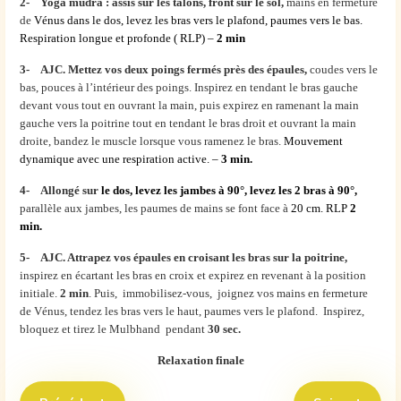
2- Yoga mudra : assis sur les talons, front sur le sol,
mains en fermeture
de
Vénus dans le dos,
levez les bras vers le plafond, paumes vers le bas.
Respiration longue et profonde ( RLP) –
2 min
3- AJC. Mettez vos deux poings fermés près des épaules,
coudes vers le
bas, pouces à l’intérieur des poings. Inspirez en tendant le bras gauche
devant vous tout en ouvrant la main, puis expirez en ramenant la main
gauche vers la poitrine tout en tendant le bras droit et ouvrant la main
droite, bandez le muscle lorsque vous ramenez le bras.
Mouvement
dynamique avec une respiration active. –
3 min.
4- Allongé sur
le dos, levez les jambes à 90°, l
evez les 2
bras à 90°
,
parallèle aux jambes, les paumes de mains se font face à
20 cm. RLP
2
min.
5- AJC. Attrapez vos épaules en croisant les bras sur la poitrine,
inspirez en écartant les bras en croix et expirez en revenant à la position
initiale.
2 min
. Puis, immobilisez-vous, joignez vos mains en fermeture
de Vénus, tendez les bras vers le haut, paumes vers le plafond. Inspirez,
bloquez et tirez le Mulbhand pendant
30 sec.
Relaxation finale