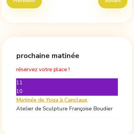
Article précédent : Kriya "anti-stress"
Article suiva
Précédent
Suivant
prochaine matinée
réservez votre place !
11
10
Matinée de Yoga à Canclaux
Atelier de Sculpture Françoise Boudier