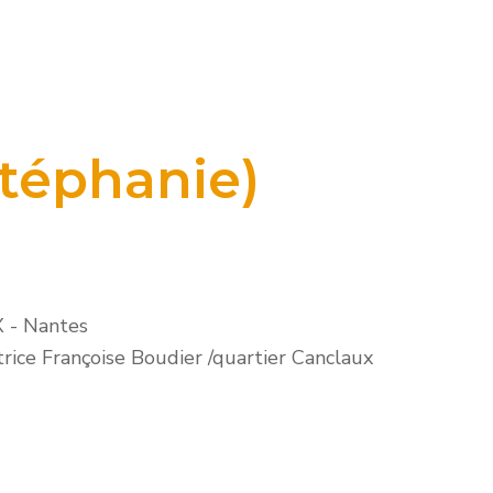
Stéphanie)
X
-
Nantes
trice Françoise Boudier /quartier Canclaux