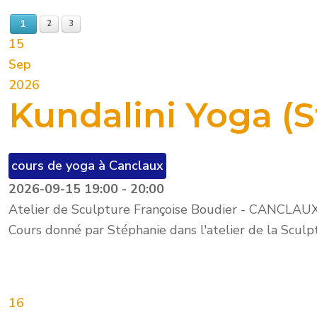
1
2
3
15
Sep
2026
Kundalini Yoga (
cours de yoga à Canclaux
2026-09-15
19:00
-
20:00
Atelier de Sculpture Françoise Boudier - CANCLAU
Cours donné par Stéphanie dans l'atelier de la Sculp
16