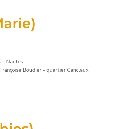
arie)
X
-
Nantes
 Françoise Boudier - quartier Canclaux
hies)