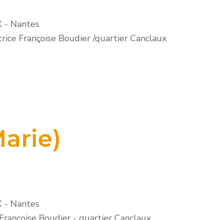
X
-
Nantes
trice Françoise Boudier /quartier Canclaux
arie)
X
-
Nantes
 Françoise Boudier - quartier Canclaux