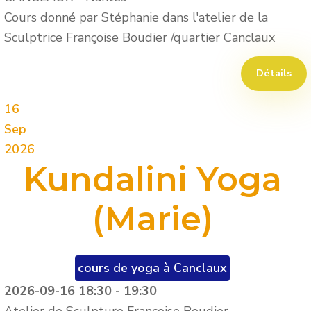
Cours donné par Stéphanie dans l'atelier de la
Sculptrice Françoise Boudier /quartier Canclaux
Détails
16
Sep
2026
Kundalini Yoga
(Marie)
cours de yoga à Canclaux
2026-09-16
18:30
-
19:30
Atelier de Sculpture Françoise Boudier -