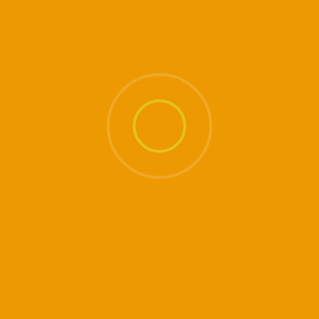
régressions, massages etc...
Elle intègre également les données essentielles
de la psychanalyse et s'intéresse à tous les
récents développements de la "psychologie des
profondeurs" comme la psycho-généalogie.
L'École du Tantra propose, tout au long de
l'année et dans diverses régions de France des
stages"Tantra-rencontre" (développement
personnel) et des stages de Kundalini-Yoga
(pratique et enseignements autour d'un thème
différent à chaque stage : sexualité sacrée,
mantras, respiration, rituels sur les éléments